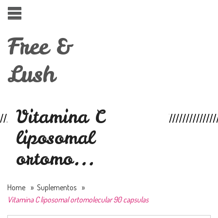
Free &
Lush
Vitamina C
liposomal
ortomo...
Home
»
Suplementos
»
Vitamina C liposomal ortomolecular 90 capsulas