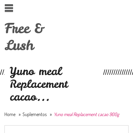
Free &
Lush
Yuno meal
Replacement
cacao...
Home
»
Suplementos
»
Yuno meal Replacement cacao 900g