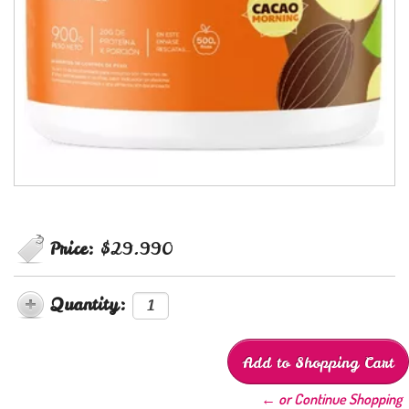
Price:
$29.990
Quantity:
← or Continue Shopping