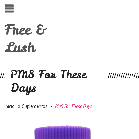
Free &
Lush
PMS For These
Days
Inicio
»
Suplementos
»
PMS For These Days