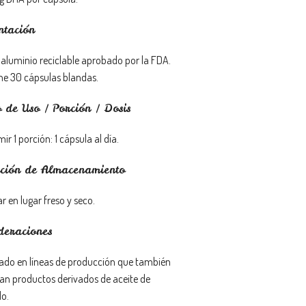
ntación
 aluminio reciclable aprobado por la FDA.
ne 30 cápsulas blandas.
de Uso / Porción / Dosis
r 1 porción: 1 cápsula al día.
ción de Almacenamiento
 en lugar freso y seco.
deraciones
ado en líneas de producción que también
an productos derivados de aceite de
o.