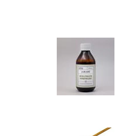
Jarabe Miel Propo..
$5.390
Miel de Ulmo Kil...
$8.990