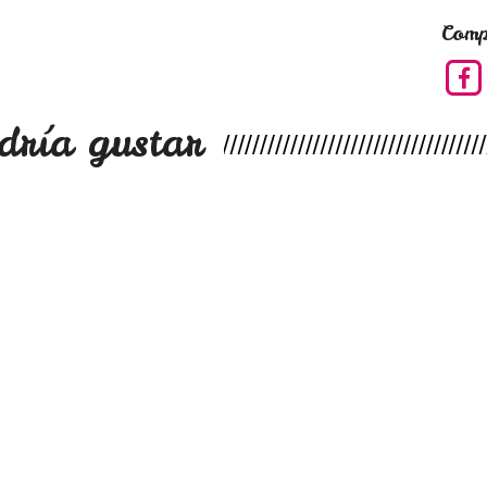
Comp
dría gustar
s