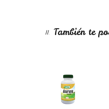
También te po
Guaraná 60 capsula
$6.490