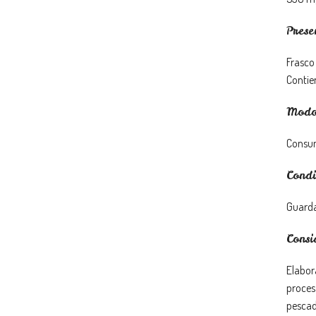
Prese
Frasco
Contie
Modo 
Consumi
Condi
Guardar
Consi
Elabor
proces
pescad