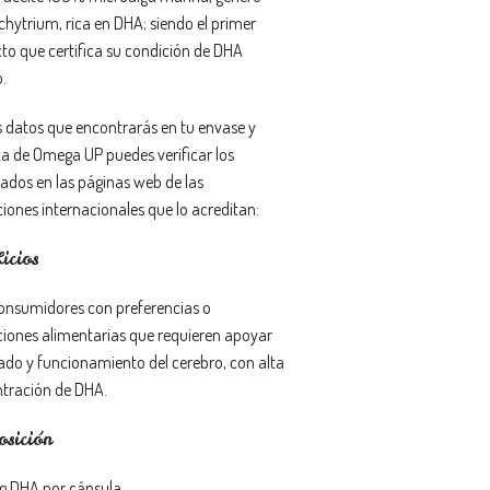
chytrium, rica en DHA; siendo el primer
to que certifica su condición de DHA
.
s datos que encontrarás en tu envase y
ta de Omega UP puedes verificar los
cados en las páginas web de las
ciones internacionales que lo acreditan:
icios
onsumidores con preferencias o
cciones alimentarias que requieren apoyar
dado y funcionamiento del cerebro, con alta
tración de DHA.
sición
 DHA por cápsula.