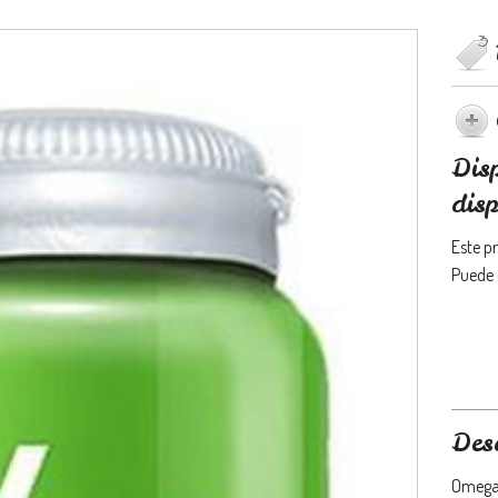
Dis
disp
Este p
Puede 
Des
Omega-