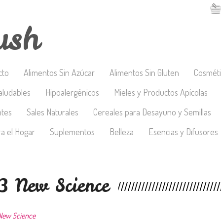
ush
cto
Alimentos Sin Azúcar
Alimentos Sin Gluten
Cosméti
aludables
Hipoalergénicos
Mieles y Productos Apícolas
ntes
Sales Naturales
Cereales para Desayuno y Semillas
a el Hogar
Suplementos
Belleza
Esencias y Difusores
 New Science
New Science