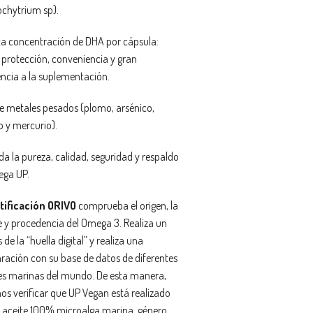
ochytrium sp).
ta concentración de DHA por cápsula:
 protección, conveniencia y gran
ncia a la suplementación.
de metales pesados (plomo, arsénico,
 y mercurio).
da la pureza, calidad, seguridad y respaldo
ga UP.
tificación ORIVO
comprueba el origen, la
e y procedencia del Omega 3. Realiza un
s de la “huella digital” y realiza una
ación con su base de datos de diferentes
es marinas del mundo. De esta manera,
s verificar que UP Vegan está realizado
 aceite 100% microalga marina, género