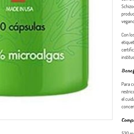
Schizo
produc
vegano
Con lo
etique
certifi
institu
Benef
Para c
restri
el cui
concen
Compo
530 mg