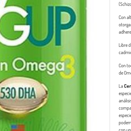
(Schiz
Con al
otorga
adhere
Libre 
cadmio
Con to
de Ome
La
Cer
especi
análisi
compar
especi
podemo
con un