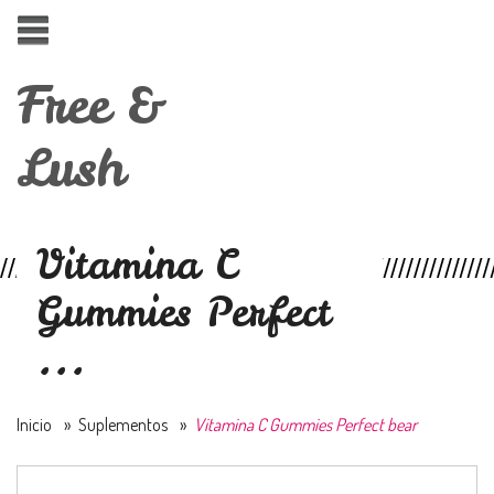
Free &
Lush
Vitamina C
Gummies Perfect
...
Inicio
»
Suplementos
»
Vitamina C Gummies Perfect bear