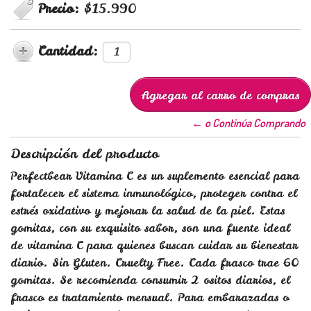
Precio:
$15.990
Cantidad:
← o Continúa Comprando
Descripción del producto
Perfectbear Vitamina C es un suplemento esencial para
fortalecer el sistema inmunológico, proteger contra el
estrés oxidativo y mejorar la salud de la piel. Estas
gomitas, con su exquisito sabor, son una fuente ideal
de vitamina C para quienes buscan cuidar su bienestar
diario. Sin Gluten. Cruelty Free. Cada frasco trae 60
gomitas. Se recomienda consumir 2 ositos diarios, el
frasco es tratamiento mensual. Para embarazadas o