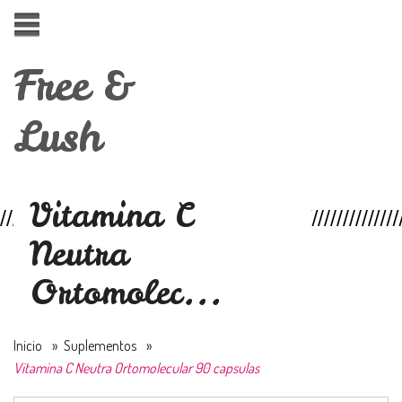
Free &
Lush
Vitamina C
Neutra
Ortomolec...
Inicio
»
Suplementos
»
Vitamina C Neutra Ortomolecular 90 capsulas