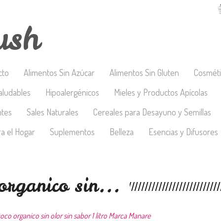
ush
cto
Alimentos Sin Azúcar
Alimentos Sin Gluten
Cosméti
aludables
Hipoalergénicos
Mieles y Productos Apícolas
ntes
Sales Naturales
Cereales para Desayuno y Semillas
a el Hogar
Suplementos
Belleza
Esencias y Difusores
 organico sin...
oco organico sin olor sin sabor 1 litro Marca Manare