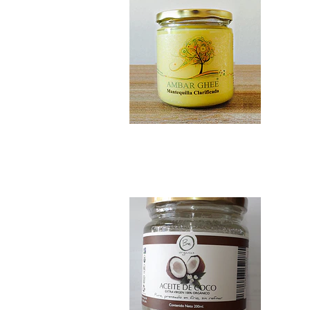
Aceite de coco Or...
$5.490