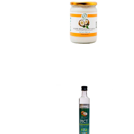
Aceite mct coco k...
Not Available