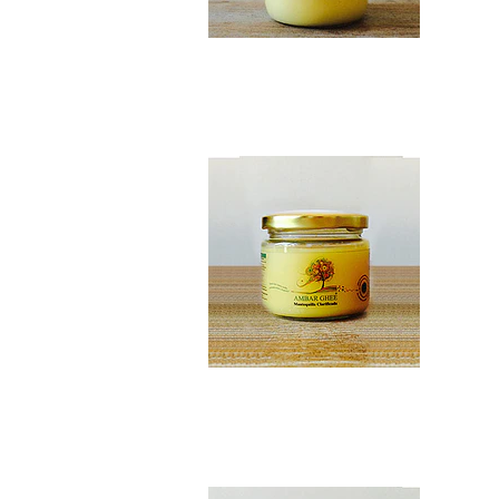
Ghee 210 ml
$6.990
Ghee 450 ml
$13.490