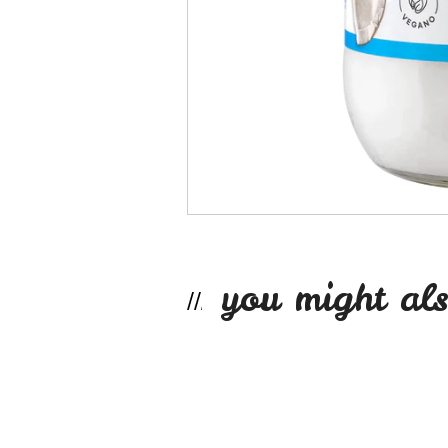
you might als
Aceite de Coco Or...
$16.990