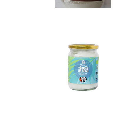
Aceite de coco Ma...
$9.990
Aceite de Coco Si...
$8.490