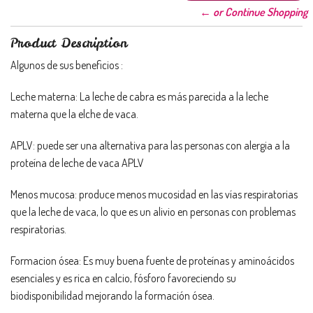
← or Continue Shopping
Product Description
Algunos de sus beneficios :
Leche materna: La leche de cabra es más parecida a la leche
materna que la elche de vaca.
APLV: puede ser una alternativa para las personas con alergia a la
proteína de leche de vaca APLV
Menos mucosa: produce menos mucosidad en las vías respiratorias
que la leche de vaca, lo que es un alivio en personas con problemas
respiratorias.
Formacion ósea: Es muy buena fuente de proteínas y aminoácidos
esenciales y es rica en calcio, fósforo favoreciendo su
biodisponibilidad mejorando la formación ósea.