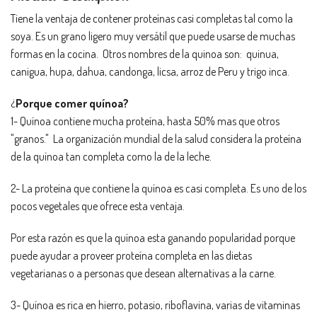
Tiene la ventaja de contener proteínas casi completas tal como la
soya. Es un grano ligero muy versátil que puede usarse de muchas
formas en la cocina. Otros nombres de la quinoa son: quinua,
canigua, hupa, dahua, candonga, licsa, arroz de Peru y trigo inca.
¿
Porque comer quínoa?
1- Quínoa contiene mucha proteína, hasta 50% mas que otros
"granos." La organización mundial de la salud considera la proteína
de la quínoa tan completa como la de la leche.
2- La proteína que contiene la quínoa es casi completa. Es uno de los
pocos vegetales que ofrece esta ventaja.
Por esta razón es que la quínoa esta ganando popularidad porque
puede ayudar a proveer proteína completa en las dietas
vegetarianas o a personas que desean alternativas a la carne.
3- Quínoa es rica en hierro, potasio, riboflavina, varias de vitaminas