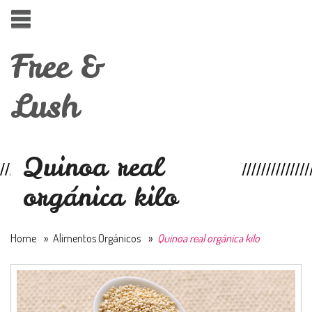
Free &
Lush
Quinoa real
orgánica kilo
Home
»
Alimentos Orgánicos
»
Quinoa real orgánica kilo