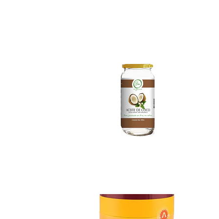
Aceite de Coco Or...
$16.990
Hemp Proteina Ve...
$14.990