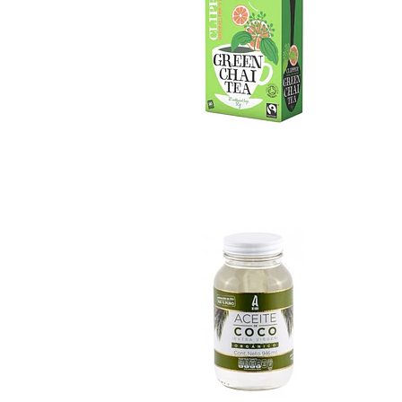
Aceite de coco 94...
Not Available