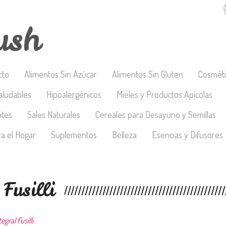
ush
cto
Alimentos Sin Azúcar
Alimentos Sin Gluten
Cosméti
aludables
Hipoalergénicos
Mieles y Productos Apícolas
ntes
Sales Naturales
Cereales para Desayuno y Semillas
a el Hogar
Suplementos
Belleza
Esencias y Difusores
Fusilli
egral Fusilli