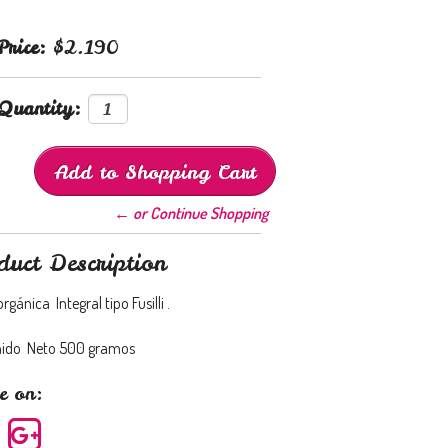
Price:
$2.190
Quantity:
← or Continue Shopping
duct Description
rgánica Integral tipo Fusilli .
nido Neto 500 gramos
e on: