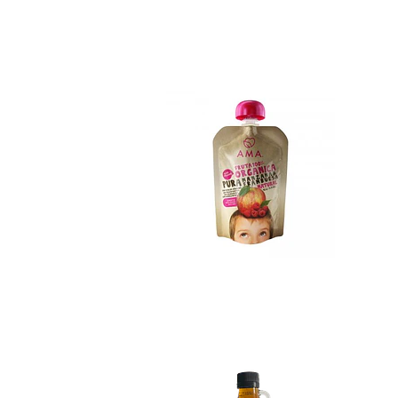
Colado Ama Frambu.
$890
Syrup de Maple Be.
Not Available