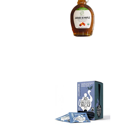
Té Negro Descafei...
Not Available