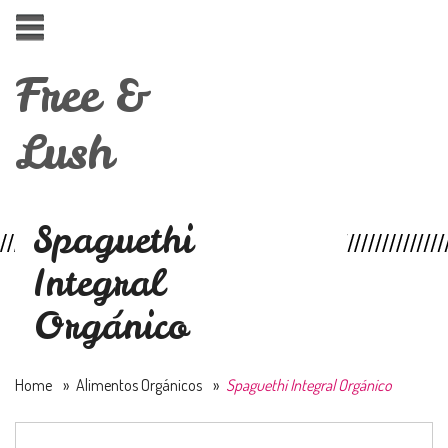
Free &
Lush
Spaguethi
Integral
Orgánico
Home
»
Alimentos Orgánicos
»
Spaguethi Integral Orgánico