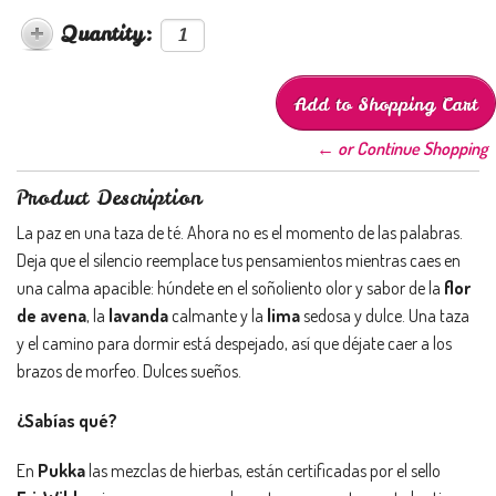
Quantity:
← or Continue Shopping
Product Description
La paz en una taza de té. Ahora no es el momento de las palabras.
Deja que el silencio reemplace tus pensamientos mientras caes en
una calma apacible: húndete en el soñoliento olor y sabor de la
flor
de avena
, la
lavanda
calmante y la
lima
sedosa y dulce. Una taza
y el camino para dormir está despejado, así que déjate caer a los
brazos de morfeo. Dulces sueños.
¿Sabías qué?
En
Pukka
las mezclas de hierbas, están certificadas por el sello